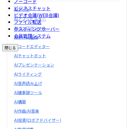
ノーコード
ビジネスチャット
AIアート
ビデオ会議(WEB会議)
AIアプリビルダー
ファイル転送
AIインフラツール
ホスティングサーバー
会員管理システム
AIゲーム生成
AIコードエディター
閉じる
AIチャットボット
AIプレゼンテーション
AIライティング
AI音声読み上げ
AI議事録ツール
AI構築
AI作曲/AI音楽
AI投資(ロボアドバイザー)