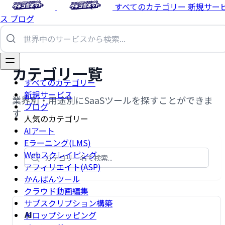
すべてのカテゴリー
新規サー
ス
ブログ
カテゴリ一覧
すべてのカテゴリー
新規サービス
業界別・用途別にSaaSツールを探すことができま
ブログ
す
人気のカテゴリー
AIアート
Eラーニング(LMS)
Webスクレイピング
アフィリエイト(ASP)
かんばんツール
クラウド動画編集
サブスクリプション構築
AI
ドロップシッピング