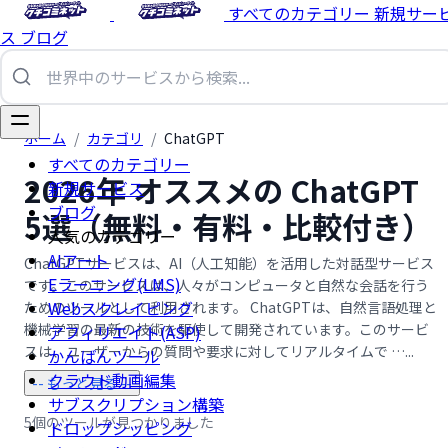
すべてのカテゴリー
新規サー
ス
ブログ
ホーム
/
カテゴリ
/
ChatGPT
すべてのカテゴリー
2026年 オススメの ChatGPT
新規サービス
ブログ
5選（無料・有料・比較付き）
人気のカテゴリー
AIアート
ChatGPTサービスは、AI（人工知能）を活用した対話型サービス
Eラーニング(LMS)
です。このサービスは、人々がコンピュータと自然な会話を行う
Webスクレイピング
ためのツールとして利用されます。 ChatGPTは、自然言語処理と
機械学習の最新の技術を駆使して開発されています。このサービ
アフィリエイト(ASP)
スは、ユーザーからの質問や要求に対してリアルタイムで …...
かんばんツール
クラウド動画編集
-- もっと見る --
サブスクリプション構築
5個のツールが見つかりました
ドロップシッピング