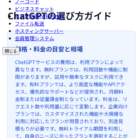
ノーコード
ビジネスチャット
ChatGPTの選び方ガイド
ビデオ会議(WEB会議)
ファイル転送
ホスティングサーバー
会員管理システム
価格・料金の目安と相場
閉じる
ChatGPTサービスの費用は、利用プランによって
異なります。無料プランでは、利用回数や機能に制
限がありますが、試用や簡単なタスクに利用でき
ます。有料プランでは、より高度な機能やAPIアク
セス、優先的なサポートなどが提供され、月額料
金制または従量課金制となっています。料金は、リ
クエスト数や利用量に応じて変動します。企業向け
プランでは、カスタマイズされた機能や大規模な
利用に対応したプランが用意されており、別途見
積もりが必要です。無料トライアル期間を利用し
て、自身のニーズに合ったプランを選択することが