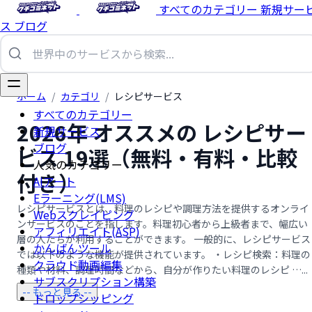
すべてのカテゴリー
新規サー
ス
ブログ
ホーム
/
カテゴリ
/
レシピサービス
すべてのカテゴリー
2026年 オススメの レシピサー
新規サービス
ブログ
ビス 19選（無料・有料・比較
人気のカテゴリー
付き）
AIアート
Eラーニング(LMS)
レシピサービスとは、料理のレシピや調理方法を提供するオンライ
Webスクレイピング
ンサービスのことを指します。料理初心者から上級者まで、幅広い
アフィリエイト(ASP)
層の人たちが利用することができます。 一般的に、レシピサービス
かんばんツール
では以下のような機能が提供されています。 ・レシピ検索：料理の
クラウド動画編集
種類や材料、調理時間などから、自分が作りたい料理のレシピ …...
サブスクリプション構築
-- もっと見る --
ドロップシッピング