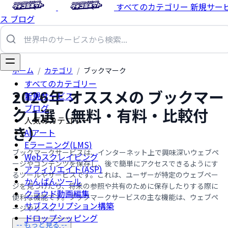
すべてのカテゴリー
新規サー
ス
ブログ
ホーム
/
カテゴリ
/
ブックマーク
すべてのカテゴリー
2026年 オススメの ブックマー
新規サービス
ブログ
ク 1選（無料・有料・比較付
人気のカテゴリー
き）
AIアート
Eラーニング(LMS)
ブックマークサービスは、インターネット上で興味深いウェブペ
Webスクレイピング
ージやコンテンツを保存し、後で簡単にアクセスできるようにす
アフィリエイト(ASP)
るツールやサービスです。これは、ユーザーが特定のウェブペー
かんばんツール
ジを見つけたり、将来の参照や共有のために保存したりする際に
クラウド動画編集
便利な機能です。ブックマークサービスの主な機能は、ウェブペ
サブスクリプション構築
ージやリ …...
ドロップシッピング
-- もっと見る --