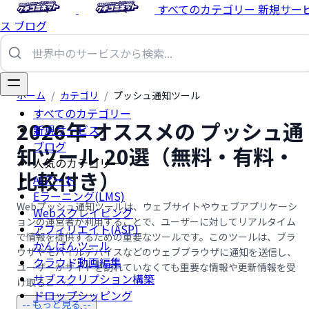
すべてのカテゴリー
新規サー
ス
ブログ
ホーム
/
カテゴリ
/
プッシュ通知ツール
すべてのカテゴリー
2026年 オススメの プッシュ通
新規サービス
ブログ
知ツール 20選（無料・有料・
人気のカテゴリー
比較付き）
AIアート
Eラーニング(LMS)
Webプッシュ通知ツールは、ウェブサイトやウェブアプリケーシ
Webスクレイピング
ョンの運営者が利用することで、ユーザーに対してリアルタイム
アフィリエイト(ASP)
で情報を提供するための重要なツールです。このツールは、ブラ
かんばんツール
ウザやモバイルデバイスなどのウェブブラウザに通知を送信し、
クラウド動画編集
ユーザーがサイトを訪れていなくても重要な情報や更新情報を受
サブスクリプション構築
け取るこ …...
ドロップシッピング
-- もっと見る --