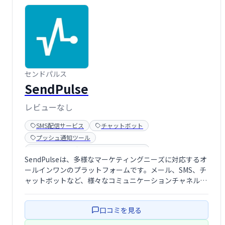
センドパルス
SendPulse
レビューなし
SMS配信サービス
チャットボット
プッシュ通知ツール
マーケティングオートメーションツール
SendPulseは、多様なマーケティングニーズに対応するオ
メールマーケティングツール
ライブチャットツール
ールインワンのプラットフォームです。メール、SMS、チ
ャットボットなど、様々なコミュニケーションチャネルを
活用したマーケティングキャンペーンを効率的に実行でき
ます。ユーザーフレンドリーなインターフェースで、初心
口コミを見る
者にも簡単に利用可能。顧客エン …