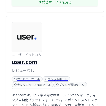
代替サービスを見る
ユーザードットコム
user.com
レビューなし
ウェビナーツール
チャットボット
ナレッジベース構築ツール
プッシュ通知ツール
マーケティングオートメーションツール
User.comは、ビジネス向けのオールインワンマーケティ
メールマーケティングツール
ライブチャットツール
ング自動化プラットフォームです。アポイントメントスケ
予約システム
顧客管理システム(CRM)
ジューリング機能を核に、顧客データの一元管理でエンゲ