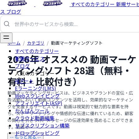
すべてのカテゴリー
新規サー
ス
ブログ
ホーム
/
カテゴリ
/
動画マーケティングソフト
すべてのカテゴリー
2026年 オススメの 動画マーケ
新規サービス
ブログ
ティングソフト 28選（無料・
人気のカテゴリー
有料・比較付き）
AIアート
Eラーニング(LMS)
動画マーケティングサービスは、ビジネスやブランドの宣伝・広
Webスクレイピング
告活動において動画コンテンツを活用し、効果的なマーケティン
アフィリエイト(ASP)
グを支援するサービスです。動画は視覚的で魅力的な要素を持
かんばんツール
ち、ストーリーテリングや情感的な伝達に優れているため、顧客
クラウド動画編集
の関心を引きつけ、メッセージの伝達効果を高めることができま
サブスクリプション構築
す。動画マー …...
ドロップシッピング
-- もっと見る --