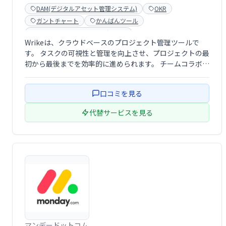
DAM(デジタルアセット管理システム)
OKR
ガントチャート
かんばんツール
コンテンツマーケティングツール
Wrikeは、クラウドベースのプロジェクト管理ツールで
スケジュール・カレンダー
プロジェクト管理ツール
す。 タスクの可視性と管理を向上させ、プロジェクトの最
ワークフロー管理ツール
初から最後までを効率的に進められます。 チームコラボレ
ーションを促進し、スムーズなワークフローを実現するこ
とで、生産性向上に貢献します。
口コミを見る
代替サービスを見る
マンデードットコム