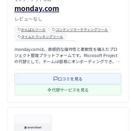
monday.com
レビューなし
かんばんツール
コンテンツマーケティングツール
タイムトラッキングツール
チームコミュニケーションツール
monday.comは、直感的な操作性と柔軟性を備えたプロ
プロジェクト管理ツール
顧客管理システム(CRM)
ジェクト管理プラットフォームです。Microsoft Project
の代替として、チームは容易にオンボーディングでき、各
自のやり方で作業を管理できます。時間追跡、自動通知、
カスタマイズ可能なワークフローなど、生産性向上機能が
口コミを見る
充実。プロジェクト …
代替サービスを見る