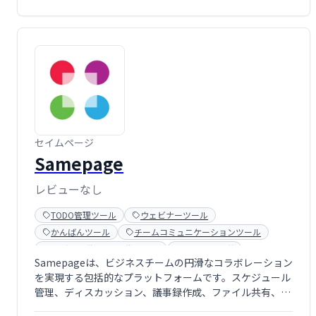
セイムページ
Samepage
レビューなし
TODO管理ツール
ウェビナーツール
かんばんツール
チームコミュニケーションツール
ビデオ会議(WEB会議)ツール
ファイル転送
Samepageは、ビジネスチームの円滑なコラボレーション
プロジェクト管理ツール
を実現する包括的なプラットフォームです。スケジュール
管理、ディスカッション、議事録作成、ファイル共有、イ
ンスタントメッセージ、タスク管理など、チームワークに