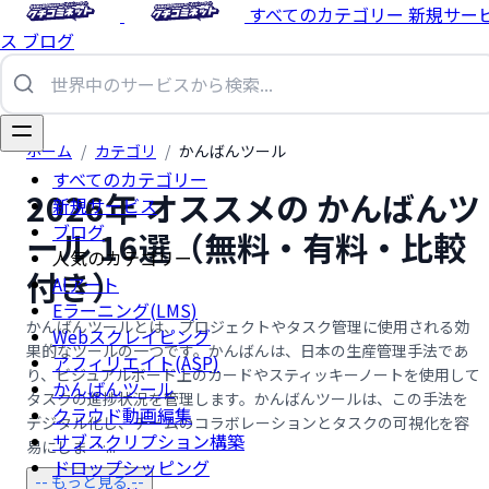
すべてのカテゴリー
新規サー
ス
ブログ
ホーム
/
カテゴリ
/
かんばんツール
すべてのカテゴリー
2026年 オススメの かんばんツ
新規サービス
ブログ
ール 16選（無料・有料・比較
人気のカテゴリー
付き）
AIアート
Eラーニング(LMS)
かんばんツールとは、プロジェクトやタスク管理に使用される効
Webスクレイピング
果的なツールの一つです。かんばんは、日本の生産管理手法であ
アフィリエイト(ASP)
り、ビジュアルボード上のカードやスティッキーノートを使用して
かんばんツール
タスクの進捗状況を管理します。かんばんツールは、この手法を
クラウド動画編集
デジタル化し、チームのコラボレーションとタスクの可視化を容
サブスクリプション構築
易にしま …...
ドロップシッピング
-- もっと見る --