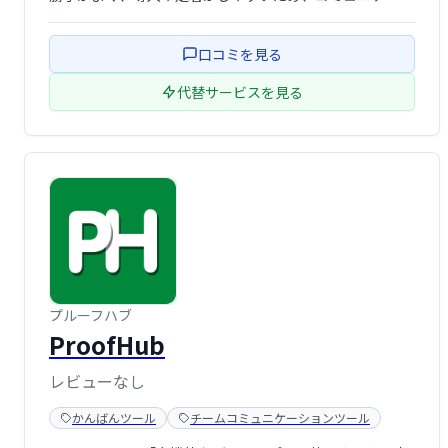
ョンコストや情報散逸に悩む企業にとって、魅力的なソリ
ューションです。ENT向け機能とAI支援を備えた有償プラ
口コミを見る
ンも整っており、成長に応じたス …
代替サービスを見る
プルーフハブ
ProofHub
レビューなし
かんばんツール
チームコミュニケーションツール