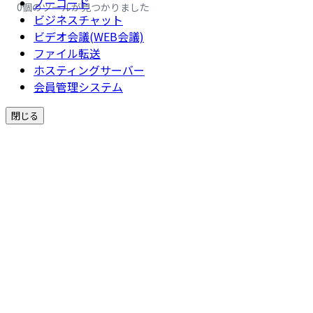
ノーコード
0個のツールが見つかりました
ビジネスチャット
ビデオ会議(WEB会議)
ファイル転送
ホスティングサーバー
会員管理システム
閉じる