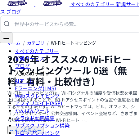
すべてのカテゴリー
新規サー
ス
ブログ
ホーム
/
カテゴリ
/
Wi-Fiヒートマッピング
すべてのカテゴリー
2026年 オススメの Wi-Fiヒー
新規サービス
ブログ
トマッピングツール 0選（無
人気のカテゴリー
料・有料・比較付き）
AIアート
Eラーニング(LMS)
Wi-Fiヒートマッピングは、Wi-Fiシグナルの強度や受信状況を地図
Webスクレイピング
上に可視化することで、Wi-Fiアクセスポイントの位置や強度を把握
アフィリエイト(ASP)
するための手法です。Wi-Fiヒートマップは、ビル、オフィス、シ
かんばんツール
ョッピングセンター、公共交通機関、イベント会場など、さまざま
クラウド動画編集
な場所で使用されます。 Wi-Fiヒート …...
サブスクリプション構築
-- もっと見る --
ドロップシッピング