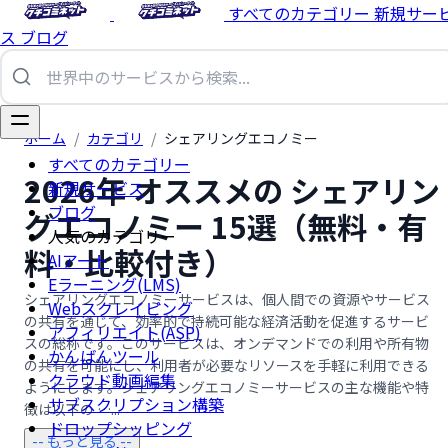
すべてのカテゴリー
新規サー
ス
ブログ
ホーム
/
カテゴリ
/
シェアリングエコノミー
すべてのカテゴリー
2026年 オススメの シェアリン
新規サービス
ブログ
グエコノミー 15選（無料・有
人気のカテゴリー
料・比較付き）
AIアート
Eラーニング(LMS)
シェアリングエコノミーサービスは、個人間での資源やサービス
Webスクレイピング
の共有を通じて、効率的で持続可能な経済活動を促進するサービ
アフィリエイト(ASP)
スの総称です。このサービスは、オンデマンドでの利用や所有物
かんばんツール
の共有を可能にし、利用者が必要なリソースを手軽に利用できる
クラウド動画編集
ようにします。シェアリングエコノミーサービスの主な機能や特
サブスクリプション構築
徴は以下の …...
ドロップシッピング
-- もっと見る --