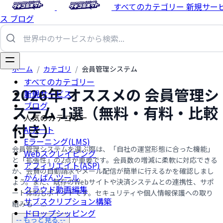
すべてのカテゴリー
新規サー
ス
ブログ
ホーム
/
カテゴリ
/
会員管理システム
すべてのカテゴリー
2026年 オススメの 会員管理シ
新規サービス
ブログ
ステム 1選（無料・有料・比較
人気のカテゴリー
付き）
AIアート
Eラーニング(LMS)
会員管理システムを選ぶ際は、「自社の運営形態に合った機能」
Webスクレイピング
と「拡張性」の2点が重要です。会員数の増減に柔軟に対応できる
アフィリエイト(ASP)
か、会費の自動請求やメール配信が簡単に行えるかを確認しまし
かんばんツール
ょう。また、既存のWebサイトや決済システムとの連携性、サポ
クラウド動画編集
ート体制もポイントです。セキュリティや個人情報保護への取り
サブスクリプション構築
組みも …...
ドロップシッピング
-- もっと見る --