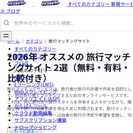
すべてのカテゴリー
新規サー
ス
ブログ
ホーム
/
カテゴリ
/
旅行マッチングサイト
すべてのカテゴリー
2026年 オススメの 旅行マッチ
新規サービス
ブログ
ングサイト 2選（無料・有料・
人気のカテゴリー
比較付き）
AIアート
Eラーニング(LMS)
旅行マッチングサービスは、旅行者が旅行の計画や共有を目的とし
Webスクレイピング
て、他の旅行者とマッチングするためのオンラインサービスです。
アフィリエイト(ASP)
これは、同じ旅行先や旅行スタイルを共有する人々がつながり、情
かんばんツール
報交換や旅行の相乗効果を得るために利用されます。旅行マッチン
クラウド動画編集
グサービスでは、ユーザーは自身の旅行の予定や希望を登録し、同
サブスクリプション構築
…...
ドロップシッピング
-- もっと見る --