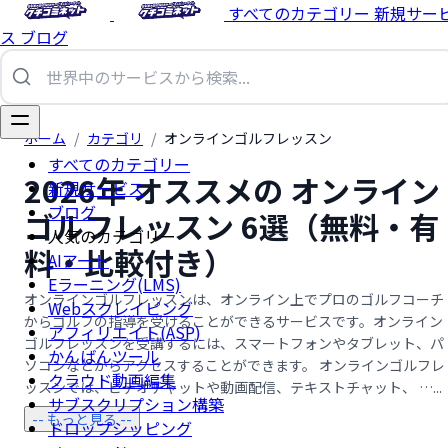
すべてのカテゴリー
新規サー
ス
ブログ
ホーム
/
カテゴリ
/
オンラインゴルフレッスン
すべてのカテゴリー
2026年 オススメの オンライン
新規サービス
ブログ
ゴルフレッスン 6選（無料・有
人気のカテゴリー
料・比較付き）
AIアート
Eラーニング(LMS)
オンラインゴルフレッスンは、オンライン上でプロのゴルフコーチ
Webスクレイピング
からゴルフの指導を受けることができるサービスです。オンライン
アフィリエイト(ASP)
ゴルフレッスンを受講するには、スマートフォンやタブレット、パ
かんばんツール
ソコンなどからアクセスすることができます。 オンラインゴルフレ
クラウド動画編集
ッスンでは、ビデオチャットや動画配信、テキストチャット、 …...
サブスクリプション構築
-- もっと見る --
ドロップシッピング