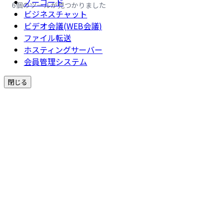
ノーコード
6個のツールが見つかりました
ビジネスチャット
ビデオ会議(WEB会議)
ファイル転送
ホスティングサーバー
会員管理システム
閉じる