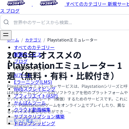
すべてのカテゴリー
新規サー
ス
ブログ
ホーム
/
カテゴリ
/
Playstationエミュレーター
すべてのカテゴリー
2026年 オススメの
新規サービス
ブログ
Playstationエミュレーター 1
人気のカテゴリー
選（無料・有料・比較付き）
AIアート
Eラーニング(LMS)
Playstationエミュレーターサービスは、Playstationシリーズと呼
Webスクレイピング
ばれるゲームコンソールのソフトウェアを他のプラットフォームや
アフィリエイト(ASP)
デバイスでエミュレート（模倣）するためのサービスです。これに
かんばんツール
より、Playstationのゲームをオンライン上でプレイしたり、異な
クラウド動画編集
るデバイスで楽しむことができ …...
サブスクリプション構築
-- もっと見る --
ドロップシッピング