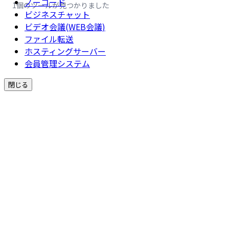
ノーコード
1個のツールが見つかりました
ビジネスチャット
ビデオ会議(WEB会議)
ファイル転送
ホスティングサーバー
会員管理システム
閉じる