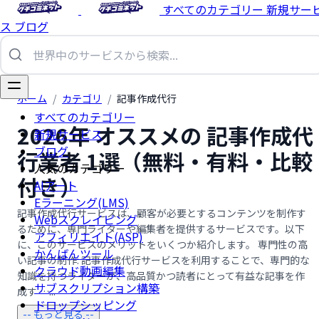
すべてのカテゴリー
新規サー
ス
ブログ
ホーム
/
カテゴリ
/
記事作成代行
すべてのカテゴリー
2026年 オススメの 記事作成代
新規サービス
ブログ
行業者 1選（無料・有料・比較
人気のカテゴリー
付き）
AIアート
Eラーニング(LMS)
記事作成代行サービスは、顧客が必要とするコンテンツを制作す
Webスクレイピング
るために、専門ライターや編集者を提供するサービスです。以下
アフィリエイト(ASP)
に、このサービスのメリットをいくつか紹介します。 専門性の高
かんばんツール
い記事の制作: 記事作成代行サービスを利用することで、専門的な
クラウド動画編集
知識を持つライターが、高品質かつ読者にとって有益な記事を作
サブスクリプション構築
成す …...
ドロップシッピング
-- もっと見る --