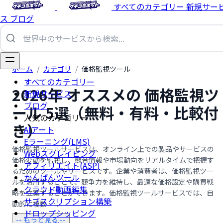
すべてのカテゴリー
新規サー
ス
ブログ
ホーム
/
カテゴリ
/
価格監視ツール
すべてのカテゴリー
2026年 オススメの 価格監視ツ
新規サービス
ブログ
ール 5選（無料・有料・比較付
人気のカテゴリー
き）
AIアート
Eラーニング(LMS)
価格監視ツールサービスは、オンライン上での製品やサービスの
Webスクレイピング
価格変動を監視し、競合情報や市場動向をリアルタイムで把握す
アフィリエイト(ASP)
るためのツールやサービスです。企業や消費者は、価格監視ツー
かんばんツール
ルを活用することで、競争力を維持し、最適な価格設定や購買戦
クラウド動画編集
略を立案することができます。価格監視ツールサービスでは、自
サブスクリプション構築
動的に複数 …...
ドロップシッピング
-- もっと見る --