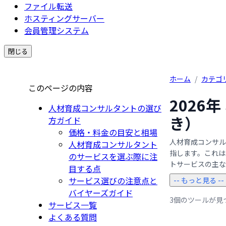
ファイル転送
ホスティングサーバー
会員管理システム
閉じる
ホーム
/
カテゴ
このページの内容
2026
人材育成コンサルタントの選び
き）
方ガイド
価格・料金の目安と相場
人材育成コンサル
人材育成コンサルタント
指します。これは
のサービスを選ぶ際に注
トサービスの主な特
目する点
サービス選びの注意点と
-- もっと見る --
バイヤーズガイド
3個のツールが見
サービス一覧
よくある質問