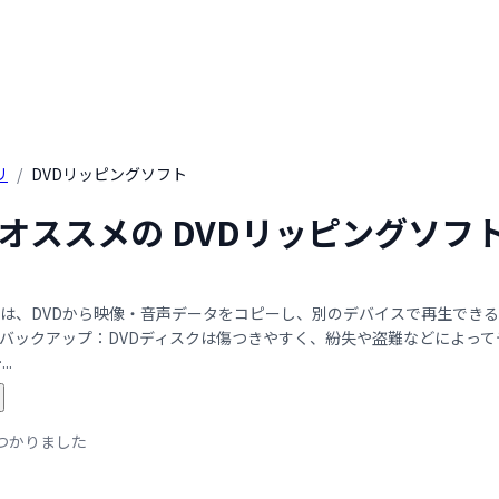
リ
/
DVDリッピングソフト
年 オススメの DVDリッピングソ
とは、DVDから映像・音声データをコピーし、別のデバイスで再生でき
1.バックアップ：DVDディスクは傷つきやすく、紛失や盗難などによっ
..
つかりました