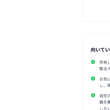
向いて
所有
取る
お気
し、
自宅
画を
した