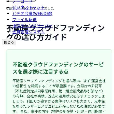
ノーコード
ビジネスチャット
0個のツールが見つかりました
ビデオ会議(WEB会議)
ファイル転送
不動産クラウドファンディン
ホスティングサーバー
会員管理システム
グの選び方ガイド
閉じる
不動産クラウドファンディングのサービ
スを選ぶ際に注目する点
不動産クラウドファンディングを選ぶ際は、まず 運営会社
の信頼性 を確認することが最重要です。金融庁の許認可
（不動産特定共同事業許可、第二種金融商品取引業など）
の有無、会社の実績、過去の運用状況を必ずチェックしま
しょう。利回りが高すぎる案件はリスクも大きく、元本保
証をうたうサービスは法律上存在しないため注意が必要で
す。 また、案件の内容（物件の所在地・用途・運用期間・