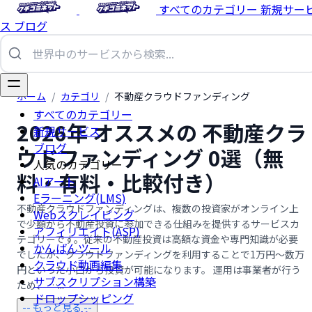
すべてのカテゴリー
新規サー
ス
ブログ
ホーム
/
カテゴリ
/
不動産クラウドファンディング
すべてのカテゴリー
2026年 オススメの 不動産クラ
新規サービス
ブログ
ウドファンディング 0選（無
人気のカテゴリー
料・有料・比較付き）
AIアート
Eラーニング(LMS)
不動産クラウドファンディングは、複数の投資家がオンライン上
Webスクレイピング
で少額から不動産投資に参加できる仕組みを提供するサービスカ
アフィリエイト(ASP)
テゴリーです。従来の不動産投資は高額な資金や専門知識が必要
かんばんツール
でしたが、クラウドファンディングを利用することで1万円〜数万
クラウド動画編集
円といった小口から投資が可能になります。 運用は事業者が行う
サブスクリプション構築
ため、 …...
ドロップシッピング
-- もっと見る --