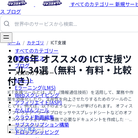
すべてのカテゴリー
新規サー
ス
ブログ
ホーム
/
カテゴリ
/
ICT支援
すべてのカテゴリー
2026年 オススメの ICT支援ツ
新規サービス
ブログ
ール 34選（無料・有料・比較
人気のカテゴリー
付き）
AIアート
Eラーニング(LMS)
ICT支援ツールとは、ICT（情報通信技術）を活用して、業務や作
Webスクレイピング
業を効率化したり、生産性を向上させたりするためのツールのこ
アフィリエイト(ASP)
とです。例えば、以下のようなツールが挙げられます。 オフィス
かんばんツール
ソフトウェア - ワードプロセッサやスプレッドシートなどのオフ
クラウド動画編集
ィスソフトウェアは、業務で必要なドキュメントを作成した …...
サブスクリプション構築
-- もっと見る --
ドロップシッピング