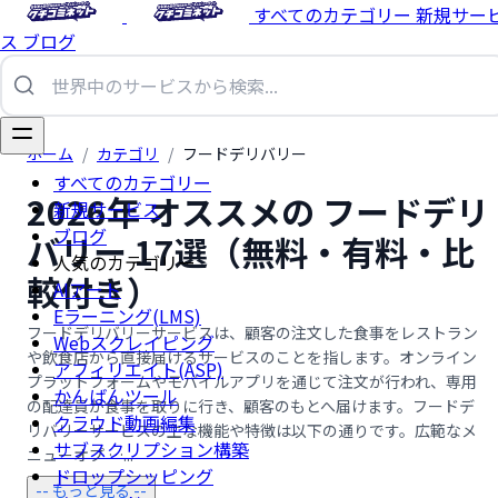
すべてのカテゴリー
新規サー
ス
ブログ
ホーム
/
カテゴリ
/
フードデリバリー
すべてのカテゴリー
2026年 オススメの フードデリ
新規サービス
ブログ
バリー 17選（無料・有料・比
人気のカテゴリー
較付き）
AIアート
Eラーニング(LMS)
フードデリバリーサービスは、顧客の注文した食事をレストラン
Webスクレイピング
や飲食店から直接届けるサービスのことを指します。オンライン
アフィリエイト(ASP)
プラットフォームやモバイルアプリを通じて注文が行われ、専用
かんばんツール
の配達員が食事を取りに行き、顧客のもとへ届けます。フードデ
クラウド動画編集
リバリーサービスの主な機能や特徴は以下の通りです。広範なメ
サブスクリプション構築
ニューオプ …...
ドロップシッピング
-- もっと見る --