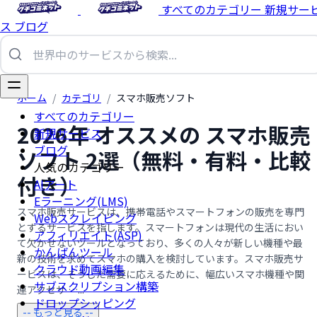
すべてのカテゴリー
新規サー
ス
ブログ
ホーム
/
カテゴリ
/
スマホ販売ソフト
すべてのカテゴリー
2026年 オススメの スマホ販売
新規サービス
ブログ
ソフト 2選（無料・有料・比較
人気のカテゴリー
付き）
AIアート
Eラーニング(LMS)
スマホ販売サービスは、携帯電話やスマートフォンの販売を専門
Webスクレイピング
とするサービスを指します。スマートフォンは現代の生活におい
アフィリエイト(ASP)
て欠かせないツールとなっており、多くの人々が新しい機種や最
かんばんツール
新の技術を求めてスマホの購入を検討しています。スマホ販売サ
クラウド動画編集
ービスは、そうした需要に応えるために、幅広いスマホ機種や関
サブスクリプション構築
連アクセサ …...
ドロップシッピング
-- もっと見る --