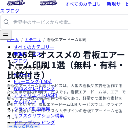
すべてのカテゴリー
新規サー
ス
ブログ
ホーム
/
カテゴリ
/
看板エアードーム印刷
すべてのカテゴリー
2026年 オススメの 看板エアー
新規サービス
ブログ
ドーム印刷 1選（無料・有料・
人気のカテゴリー
比較付き）
AIアート
Eラーニング(LMS)
看板エアードーム印刷サービスは、大型の看板や広告を製作する
Webスクレイピング
ための革新的な印刷サービスです。看板エアードームは、エアーで
アフィリエイト(ASP)
膨らませた特殊な構造を持つ看板であり、軽量かつ柔軟な素材を
かんばんツール
使用しています。看板エアードーム印刷サービスでは、クライア
クラウド動画編集
ントの要求に合わせたカスタムデザインの看板エアードームを製
サブスクリプション構築
作しま …...
ドロップシッピング
-- もっと見る --