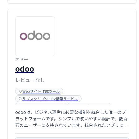
オドー
odoo
レビューなし
Webサイト作成ツール
サブスクリプション構築サービス
プロジェクト管理ツール
ヘルプデスクツール
odooは、ビジネス運営に必要な機能を統合した唯一のプ
メールマーケティングツール
顧客管理システム(CRM)
ラットフォームです。シンプルで使いやすい設計で、数百
万のユーザーに支持されています。統合されたアプリによ
り、業務効率化を実現し、ビジネスの成長を支援します。