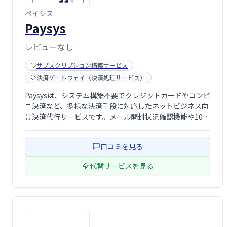
ペイシス
Paysys
レビューなし
サブスクリプション構築サービス
決済ゲートウェイ（決済処理サービス）
Paysysは、システム構築不要でクレジットカードやコンビ
ニ決済など、多様な決済手段に対応したネットビジネス向
け決済代行サービスです。メール開封状況確認機能や10種
類以上の決済サービス、情報処理センター完備など、豊富
な機能でビジネスを強力にサポートします。面倒な設定は
口コミを見る
不要で、スムーズに導入いただけま …
代替サービスを見る