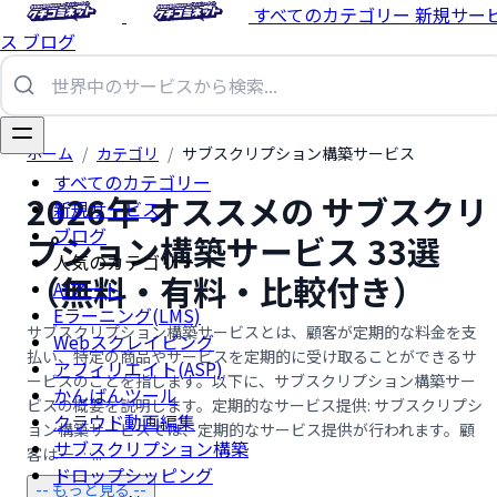
すべてのカテゴリー
新規サー
ス
ブログ
ホーム
/
カテゴリ
/
サブスクリプション構築サービス
すべてのカテゴリー
2026年 オススメの サブスクリ
新規サービス
ブログ
プション構築サービス 33選
人気のカテゴリー
（無料・有料・比較付き）
AIアート
Eラーニング(LMS)
サブスクリプション構築サービスとは、顧客が定期的な料金を支
Webスクレイピング
払い、特定の商品やサービスを定期的に受け取ることができるサ
アフィリエイト(ASP)
ービスのことを指します。以下に、サブスクリプション構築サー
かんばんツール
ビスの概要を説明します。定期的なサービス提供: サブスクリプシ
クラウド動画編集
ョン構築サービスでは、定期的なサービス提供が行われます。顧
サブスクリプション構築
客は一 …...
ドロップシッピング
-- もっと見る --