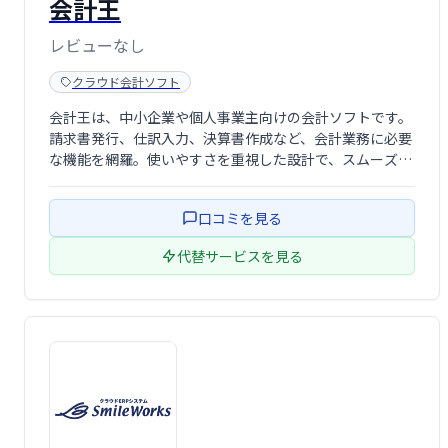
会計王
レビューなし
クラウド会計ソフト
会計王は、中小企業や個人事業主向けの会計ソフトです。
請求書発行、仕訳入力、決算書作成など、会計業務に必要
な機能を網羅。使いやすさを重視した設計で、スムーズな
会計処理を実現します。クラウド版とデスクトップ版があ
り、様々なニーズに対応。業務効率化と正確な会計処理を
口コミを見る
サポートします。まずは無料体験版でお試し …
代替サービスを見る