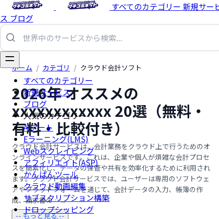
すべてのカテゴリー
新規サー
ス
ブログ
ホーム
/
カテゴリ
/
クラウド会計ソフト
すべてのカテゴリー
2026年 オススメの
新規サービス
ブログ
xxxxxxxxxxxx 20選（無料・
人気のカテゴリー
有料・比較付き）
AIアート
Eラーニング(LMS)
クラウド会計サービスは、会計業務をクラウド上で行うためのオ
Webスクレイピング
ンラインサービスです。これは、企業や個人が煩雑な会計プロセ
アフィリエイト(ASP)
スを簡素化し、データの保管や共有を効率化するために利用され
かんばんツール
ます。クラウド会計サービスでは、ユーザーは専用のソフトウェ
クラウド動画編集
アやプラットフォームを通じて、会計データの入力、帳簿の作
サブスクリプション構築
成、請求書の …...
ドロップシッピング
-- もっと見る --