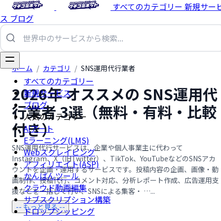
すべてのカテゴリー
新規サー
ス
ブログ
ホーム
/
カテゴリ
/
SNS運用代行業者
すべてのカテゴリー
2026年 オススメの SNS運用代
新規サービス
ブログ
行業者 3選（無料・有料・比較
人気のカテゴリー
付き）
AIアート
Eラーニング(LMS)
SNS運用代行サービスは、企業や個人事業主に代わって
Webスクレイピング
Instagram、X（旧Twitter）、TikTok、YouTubeなどのSNSアカ
アフィリエイト(ASP)
ウントを企画・運用するサービスです。投稿内容の企画、画像・動
かんばんツール
画制作、投稿代行、コメント対応、分析レポート作成、広告運用支
クラウド動画編集
援などを一括して行い、SNSによる集客・ …...
サブスクリプション構築
-- もっと見る --
ドロップシッピング