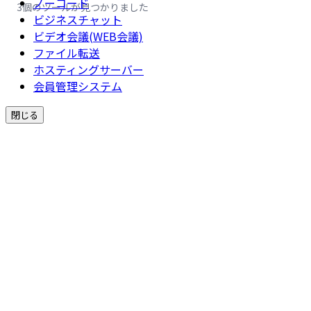
ノーコード
3個のツールが見つかりました
ビジネスチャット
ビデオ会議(WEB会議)
ファイル転送
ホスティングサーバー
会員管理システム
閉じる