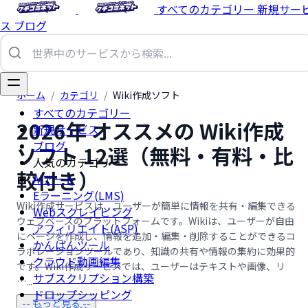
すべてのカテゴリー
新規サー
ス
ブログ
ホーム
/
カテゴリ
/
Wiki作成ソフト
すべてのカテゴリー
2026年 オススメの Wiki作成
新規サービス
ブログ
ソフト 12選（無料・有料・比
人気のカテゴリー
較付き）
AIアート
Eラーニング(LMS)
Wiki作成サービスは、ユーザーが簡単に情報を共有・編集できる
Webスクレイピング
ウェブベースのプラットフォームです。Wikiは、ユーザーが自由
アフィリエイト(ASP)
にページを作成し、情報を追加・編集・削除することができるコ
かんばんツール
ラボレーションツールであり、知識の共有や情報の集約に効果的
クラウド動画編集
です。Wiki作成サービスでは、ユーザーはテキストや画像、リ
サブスクリプション構築
…...
ドロップシッピング
-- もっと見る --