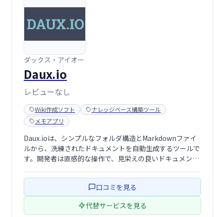
ダックス・アイオー
Daux.io
レビューなし
Wiki作成ソフト
ナレッジベース構築ツール
メモアプリ
Daux.ioは、シンプルなフォルダ構造とMarkdownファイ
ルから、洗練されたドキュメントを自動生成するツールで
す。開発者は直感的な操作で、見栄えの良いドキュメント
を作成できます。 面倒な設定や複雑な操作は不要。
Markdownの知識があれば、すぐに使い始めることがで
口コミを見る
き、効率的なドキュメン …
代替サービスを見る