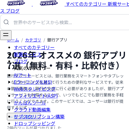
すべてのカテゴリー
新規サー
ス
ブログ
ホーム
/
カテゴリ
/
銀行アプリ
すべてのカテゴリー
2026年 オススメの 銀行アプリ
新規サービス
ブログ
7選（無料・有料・比較付き）
人気のカテゴリー
AIアート
銀行アプリサービスとは、銀行業務をスマートフォンやタブレッ
Eラーニング(LMS)
トなどのデバイスを通じて行うための便利なサービスです。従来
Webスクレイピング
の銀行業務は、銀行の支店に行く必要がありましたが、銀行アプ
リサービスを利用することで、いつでもどこでも銀行業務を手軽
アフィリエイト(ASP)
に行うことができます。このサービスでは、ユーザーは銀行が提
かんばんツール
供する公式 …...
クラウド動画編集
サブスクリプション構築
-- もっと見る --
ドロップシッピング
7個のツールが見つかりました