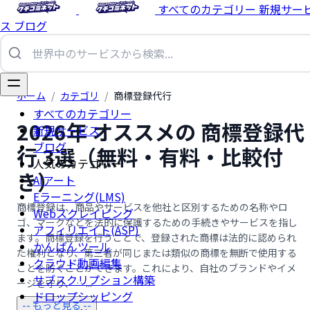
すべてのカテゴリー
新規サー
ス
ブログ
ホーム
/
カテゴリ
/
商標登録代行
すべてのカテゴリー
2026年 オススメの 商標登録代
新規サービス
ブログ
行 3選（無料・有料・比較付
人気のカテゴリー
き）
AIアート
Eラーニング(LMS)
商標登録は、商品やサービスを他社と区別するための名称やロ
Webスクレイピング
ゴ、マークなどを法的に保護するための手続きやサービスを指し
アフィリエイト(ASP)
ます。商標登録を行うことで、登録された商標は法的に認められ
かんばんツール
た権利となり、第三者が同じまたは類似の商標を無断で使用する
クラウド動画編集
ことを防ぐことができます。これにより、自社のブランドやイメ
サブスクリプション構築
ージを守り、 …...
ドロップシッピング
-- もっと見る --