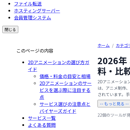
ファイル転送
ホスティングサーバー
会員管理システム
閉じる
ホーム
/
カテゴ
このページの内容
2026
2Dアニメーションの選び方ガ
料・比
イド
価格・料金の目安と相場
2Dアニメーショ
2Dアニメーションのサー
は、アニメ制作、
ビスを選ぶ際に注目する
されています。手描
点
サービス選びの注意点と
-- もっと見る --
バイヤーズガイド
22個のツールが
サービス一覧
よくある質問