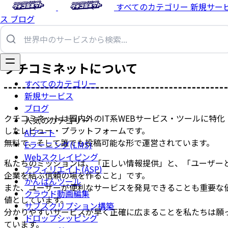
すべてのカテゴリー
新規サー
ス
ブログ
クチコミネットについて
すべてのカテゴリー
新規サービス
ブログ
クチコミネットは国内外のIT系WEBサービス・ツールに特化
人気のカテゴリー
したレビュー・プラットフォームです。
AIアート
無料で、そして誰でも投稿可能な形で運営されています。
Eラーニング(LMS)
Webスクレイピング
私たちのミッションは、「正しい情報提供」と、「ユーザー
アフィリエイト(ASP)
企業を結ぶ信頼の場を作ること」です。
かんばんツール
また、ユーザーが便利なサービスを発見できることも重要な
クラウド動画編集
値としています。
サブスクリプション構築
分かりやすいサービスが早く正確に広まることを私たちは願
ドロップシッピング
ています。