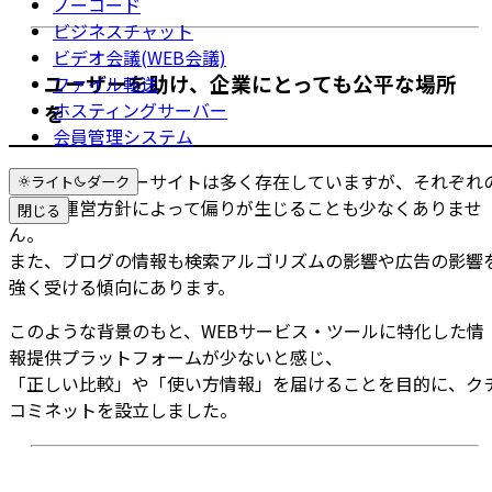
ノーコード
ビジネスチャット
ビデオ会議(WEB会議)
ユーザーを助け、企業にとっても公平な場所
ファイル転送
ホスティングサーバー
を
会員管理システム
世の中のレビューサイトは多く存在していますが、それぞれ
ライト
ダーク
立場と運営方針によって偏りが生じることも少なくありませ
閉じる
ん。
また、ブログの情報も検索アルゴリズムの影響や広告の影響
強く受ける傾向にあります。
このような背景のもと、WEBサービス・ツールに特化した情
報提供プラットフォームが少ないと感じ、
「正しい比較」や「使い方情報」を届けることを目的に、ク
コミネットを設立しました。