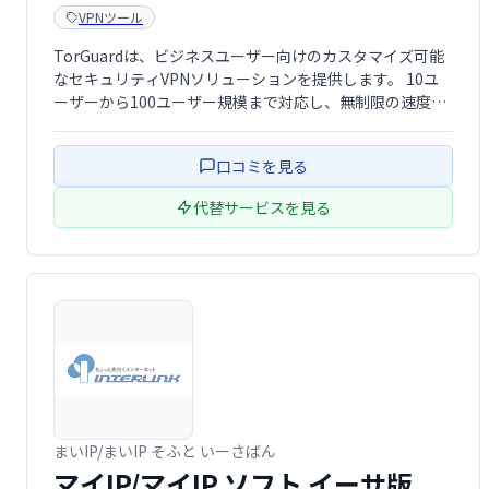
VPNツール
TorGuardは、ビジネスユーザー向けのカスタマイズ可能
なセキュリティVPNソリューションを提供します。 10ユ
ーザーから100ユーザー規模まで対応し、無制限の速度と
帯域幅、暗号化されたメールアカウント、24時間365日の
専任アカウントマネージャーなどを提供。主要なOSやデ
口コミを見る
バイスにも対応していま …
代替サービスを見る
まいIP/まいIP そふと いーさばん
マイIP/マイIP ソフト イーサ版