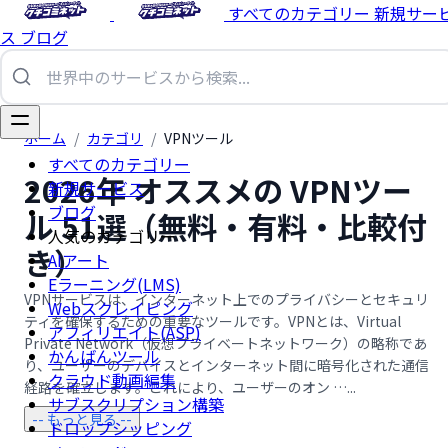
すべてのカテゴリー
新規サー
ス
ブログ
ホーム
/
カテゴリ
/
VPNツール
すべてのカテゴリー
2026年 オススメの VPNツー
新規サービス
ブログ
ル 51選（無料・有料・比較付
人気のカテゴリー
き）
AIアート
Eラーニング(LMS)
VPNサービスは、インターネット上でのプライバシーとセキュリ
Webスクレイピング
ティを確保するための重要なツールです。VPNとは、Virtual
アフィリエイト(ASP)
Private Network（仮想プライベートネットワーク）の略称であ
かんばんツール
り、ユーザーのデバイスとインターネット間に暗号化された通信
クラウド動画編集
経路を確立します。これにより、ユーザーのオン …...
サブスクリプション構築
-- もっと見る --
ドロップシッピング