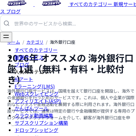
すべてのカテゴリー
新規サー
ス
ブログ
ホーム
/
カテゴリ
/
海外銀行口座
すべてのカテゴリー
2026年 オススメの 海外銀行口
新規サービス
ブログ
座 1選（無料・有料・比較付
人気のカテゴリー
き）
AIアート
Eラーニング(LMS)
海外銀行口座サービスは、国境を越えて銀行口座を開設し、海外で
Webスクレイピング
の金融取引を行うためのサービスです。これは、個人や企業が国際
アフィリエイト(ASP)
的なビジネスや金融活動を展開する際に利用されます。海外銀行口
かんばんツール
座サービスでは、通常は特定の銀行や金融機関が提供する専用のプ
クラウド動画編集
ログラムやプラットフォームを介して、顧客が海外銀行口座を申
サブスクリプション構築
…...
ドロップシッピング