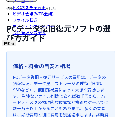
ノーコード
ビジネスチャット
6個のツールが見つかりました
ビデオ会議(WEB会議)
ファイル転送
PCデータ復旧復元ソフトの選
ホスティングサーバー
会員管理システム
び方ガイド
閉じる
価格・料金の目安と相場
PCデータ復旧・復元サービスの費用は、データの
損傷状況、データ量、ストレージの種類（HDD、
SSDなど）、復旧難易度によって大きく変動しま
す。 単純なファイル削除であれば数千円から、ハ
ードディスクの物理的な故障など複雑なケースでは
数十万円以上かかることもあります。 多くの業者
は、診断費用と復旧費用を別途請求します。診断費