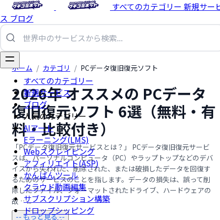
すべてのカテゴリー
新規サー
ス
ブログ
ホーム
/
カテゴリ
/
PCデータ復旧復元ソフト
すべてのカテゴリー
2026年 オススメの PCデータ
新規サービス
ブログ
復旧復元ソフト 6選（無料・有
人気のカテゴリー
料・比較付き）
AIアート
Eラーニング(LMS)
「PCデータ復旧復元サービスとは？」 PCデータ復旧復元サービ
Webスクレイピング
スは、パーソナルコンピュータ（PC）やラップトップなどのデバ
アフィリエイト(ASP)
イスから失われた、削除された、または破損したデータを回復す
かんばんツール
るためのサービスのことを指します。データの損失は、誤って削
クラウド動画編集
除したファイル、フォーマットされたドライブ、ハードウェアの
サブスクリプション構築
故 …...
ドロップシッピング
-- もっと見る --