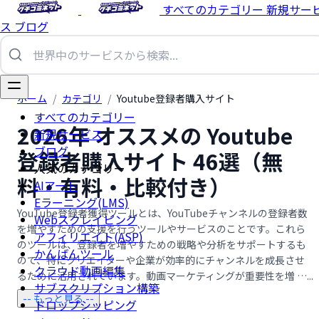
すべてのカテゴリー
新規サー
ス
ブログ
ホーム
/
カテゴリ
/
Youtube登録者購入サイト
すべてのカテゴリー
2026年 オススメの Youtube
新規サービス
ブログ
登録者購入サイト 46選（無
人気のカテゴリー
料・有料・比較付き）
AIアート
Eラーニング(LMS)
YouTube登録者獲得ツールとは、YouTubeチャンネルの登録者数
Webスクレイピング
を増やすための支援を行うツールやサービスのことです。これら
アフィリエイト(ASP)
のツールは、登録者を増やすための戦略や分析をサポートするも
かんばんツール
ので、特にクリエイターや企業が効率的にチャンネルを成長させ
クラウド動画編集
るために活用されています。動画マーケティングが重要性を増 …...
サブスクリプション構築
-- もっと見る --
ドロップシッピング