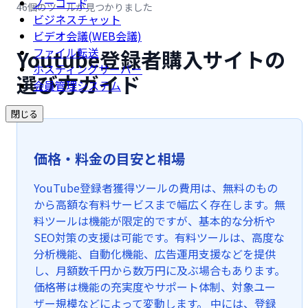
ノーコード
46個のツールが見つかりました
ビジネスチャット
ビデオ会議(WEB会議)
Youtube登録者購入サイトの
ファイル転送
ホスティングサーバー
選び方ガイド
会員管理システム
閉じる
価格・料金の目安と相場
YouTube登録者獲得ツールの費用は、無料のもの
から高額な有料サービスまで幅広く存在します。無
料ツールは機能が限定的ですが、基本的な分析や
SEO対策の支援は可能です。有料ツールは、高度な
分析機能、自動化機能、広告運用支援などを提供
し、月額数千円から数万円に及ぶ場合もあります。
価格帯は機能の充実度やサポート体制、対象ユー
ザー規模などによって変動します。 中には、登録