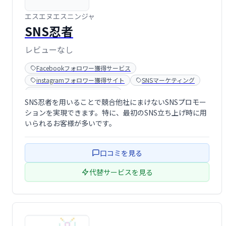
エスエヌエスニンジャ
SNS忍者
レビューなし
Facebookフォロワー獲得サービス
instagramフォロワー獲得サイト
SNSマーケティング
Twitterフォロワー獲得ツール
SNS忍者を用いることで競合他社にまけないSNSプロモー
Youtube登録者購入サイト
ションを実現できます。特に、最初のSNS立ち上げ時に用
いられるお客様が多いです。
口コミを見る
代替サービスを見る