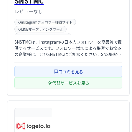
SNSTMC
レビューなし
instagramフォロワー獲得サイト
LINEマーケティングツール
Twitterフォロワー獲得ツール
SNSTMCは、Instagramの日本人フォロワーを高品質で提
Youtube登録者購入サイト
供するサービスです。フォロワー増加による集客でお悩み
の企業様は、ぜひSNSTMCにご相談ください。SNS集客に
関するあらゆるニーズに対応し、ビジネスの成長を支援し
ます。
口コミを見る
代替サービスを見る