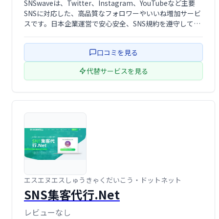
SNSwaveは、Twitter、Instagram、YouTubeなど主要
SNSフォロワー購入サービス
SNSに対応した、高品質なフォロワーやいいね増加サービ
Twitterフォロワー獲得ツール
スです。日本企業運営で安心安全、SNS規約を遵守してい
Youtube登録者購入サイト
るのでアカウント凍結の心配もありません。ワンクリック
で簡単に注文でき、自然なフォロワーを増やし、アカウン
口コミを見る
トのエンゲー …
代替サービスを見る
エスエヌエスしゅうきゃくだいこう・ドットネット
SNS集客代行.Net
レビューなし