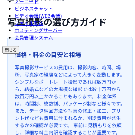
ノーコード
ビジネスチャット
ビデオ会議(WEB会議)
写真撮影の選び方ガイド
ファイル転送
ホスティングサーバー
会員管理システム
閉じる
価格・料金の目安と相場
写真撮影サービスの費用は、撮影内容、時間、場
所、写真家の経験などによって大きく変動します。
シンプルなポートレート撮影であれば数万円か
ら、結婚式などの大規模な撮影では数十万円から
数百万円以上かかることもあります。 料金体系
は、時間制、枚数制、パッケージ制など様々です。
また、データ納品方法や写真の修正・加工、プリ
ント代なども費用に含まれるか、別途費用が発生
するかの確認が必要です。 事前に見積もりを依頼
し、詳細な料金内訳を確認することが重要です。