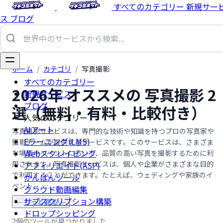
すべてのカテゴリー
新規サー
ス
ブログ
ホーム
/
カテゴリ
/
写真撮影
すべてのカテゴリー
2026年 オススメの 写真撮影 2
新規サービス
ブログ
選（無料・有料・比較付き）
人気のカテゴリー
AIアート
写真撮影サービスは、専門的な技術や知識を持つプロの写真家や
Eラーニング(LMS)
撮影チームが提供するサービスです。このサービスは、さまざま
Webスクレイピング
な場面やイベントにおいて、品質の高い写真を撮影するために利
用されます。写真撮影サービスは、個人や企業がさまざまな目的
アフィリエイト(ASP)
で利用することができます。たとえば、ウェディングや家族のイ
かんばんツール
ベント、 …...
クラウド動画編集
サブスクリプション構築
-- もっと見る --
ドロップシッピング
2個のツールが見つかりました