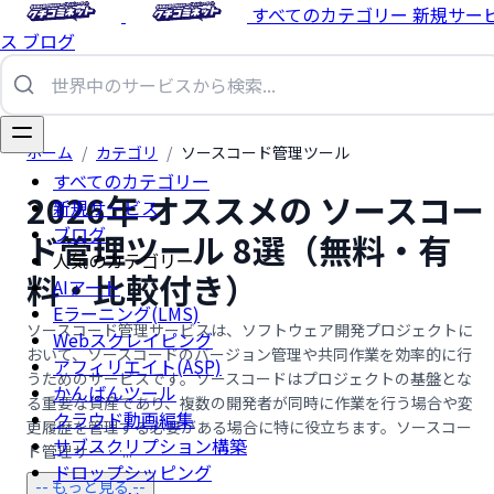
すべてのカテゴリー
新規サー
ス
ブログ
ホーム
/
カテゴリ
/
ソースコード管理ツール
すべてのカテゴリー
2026年 オススメの ソースコー
新規サービス
ブログ
ド管理ツール 8選（無料・有
人気のカテゴリー
料・比較付き）
AIアート
Eラーニング(LMS)
ソースコード管理サービスは、ソフトウェア開発プロジェクトに
Webスクレイピング
おいて、ソースコードのバージョン管理や共同作業を効率的に行
アフィリエイト(ASP)
うためのサービスです。ソースコードはプロジェクトの基盤とな
かんばんツール
る重要な資産であり、複数の開発者が同時に作業を行う場合や変
クラウド動画編集
更履歴を管理する必要がある場合に特に役立ちます。ソースコー
サブスクリプション構築
ド管理サー …...
ドロップシッピング
-- もっと見る --