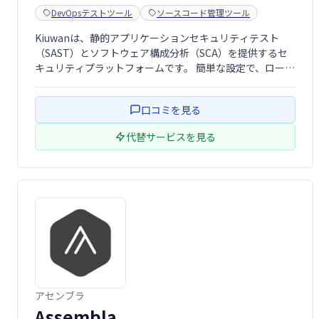
DevOpsテストツール
ソースコード管理ツール
Kiuwanは、静的アプリケーションセキュリティテスト
（SAST）とソフトウェア構成分析（SCA）を提供するセ
キュリティプラットフォームです。 簡単な設定で、ローカ
ルでのコードスキャンとクラウドでの結果共有を実現。業
界標準に準拠したレポートにより、脆弱性管理、技術的負
口コミを見る
債の削減、リスク軽減を支援しま …
代替サービスを見る
アセンブラ
Assembla