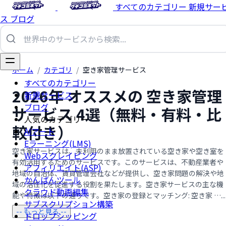
すべてのカテゴリー
新規サー
ス
ブログ
ホーム
/
カテゴリ
/
空き家管理サービス
すべてのカテゴリー
2026年 オススメの 空き家管理
新規サービス
ブログ
サービス 4選（無料・有料・比
人気のカテゴリー
較付き）
AIアート
Eラーニング(LMS)
空き家サービスは、未利用のまま放置されている空き家や空き室を
Webスクレイピング
有効活用するためのサービスです。このサービスは、不動産業者や
アフィリエイト(ASP)
地域の自治体、賃貸管理会社などが提供し、空き家問題の解決や地
かんばんツール
域の活性化を促進する役割を果たします。空き家サービスの主な機
クラウド動画編集
能や特徴は以下の通りです。空き家の登録とマッチング: 空き家 …...
サブスクリプション構築
-- もっと見る --
ドロップシッピング