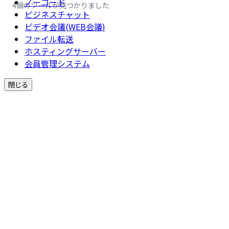
ノーコード
4個のツールが見つかりました
ビジネスチャット
ビデオ会議(WEB会議)
ファイル転送
ホスティングサーバー
会員管理システム
閉じる