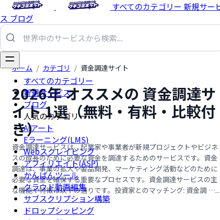
すべてのカテゴリー
新規サー
ス
ブログ
ホーム
/
カテゴリ
/
資金調達サイト
すべてのカテゴリー
2026年 オススメの 資金調達サ
新規サービス
ブログ
イト 1選（無料・有料・比較付
人気のカテゴリー
き）
AIアート
Eラーニング(LMS)
資金調達サービスは、起業家や事業者が新規プロジェクトやビジネ
Webスクレイピング
スの成長のために必要な資金を調達するためのサービスです。資金
アフィリエイト(ASP)
調達は、事業の拡大や製品開発、マーケティング活動などのために
かんばんツール
必要な資金を確保する重要なプロセスです。資金調達サービスの主
クラウド動画編集
な機能や特徴は以下の通りです。投資家とのマッチング: 資金調 …...
サブスクリプション構築
ドロップシッピング