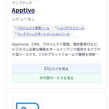
アップティボ
Apptivo
レビューなし
プロジェクト管理ツール
ヘルプデスクツール
マーケティングオートメーションツール
マーケティングソフト
在庫管理ソフト
Apptivoは、CRM、プロジェクト管理、請求書発行など、
請求書発行システム
請求管理
ビジネスに必要な機能をオールインワンで提供するクラウ
顧客管理システム(CRM)
ド型ツールです。1つのプラットフォームで業務を効率化
し、生産性を向上させます。様々なビジネスニーズに対応
できる柔軟性と、直感的な操作性を兼ね備えています。中
口コミを見る
小企業から大企業まで、幅広い規模 …
代替サービスを見る