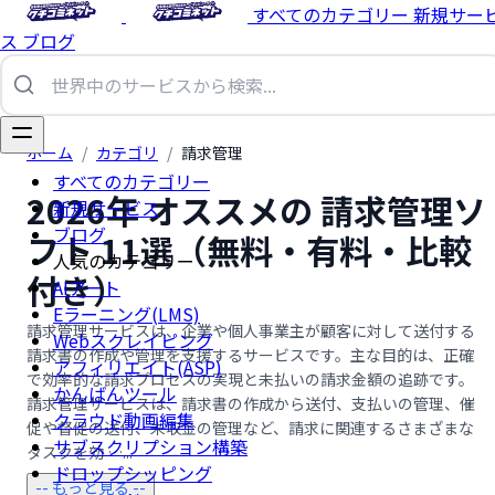
すべてのカテゴリー
新規サー
ス
ブログ
ホーム
/
カテゴリ
/
請求管理
すべてのカテゴリー
2026年 オススメの 請求管理ソ
新規サービス
ブログ
フト 11選（無料・有料・比較
人気のカテゴリー
付き）
AIアート
Eラーニング(LMS)
請求管理サービスは、企業や個人事業主が顧客に対して送付する
Webスクレイピング
請求書の作成や管理を支援するサービスです。主な目的は、正確
アフィリエイト(ASP)
で効率的な請求プロセスの実現と未払いの請求金額の追跡です。
かんばんツール
請求管理サービスは、請求書の作成から送付、支払いの管理、催
クラウド動画編集
促や督促の送付、未収金の管理など、請求に関連するさまざまな
サブスクリプション構築
タスクを効 …...
ドロップシッピング
-- もっと見る --