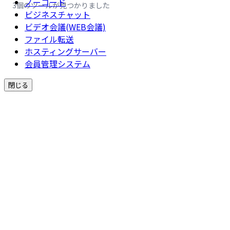
ノーコード
3個のツールが見つかりました
ビジネスチャット
ビデオ会議(WEB会議)
ファイル転送
ホスティングサーバー
会員管理システム
閉じる