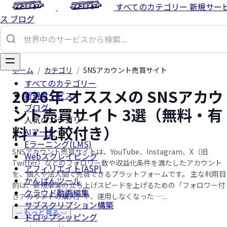
すべてのカテゴリー
新規サー
ス
ブログ
ホーム
/
カテゴリ
/
SNSアカウント売買サイト
すべてのカテゴリー
2026年 オススメの SNSアカウ
新規サービス
ブログ
ント売買サイト 3選（無料・有
人気のカテゴリー
料・比較付き）
AIアート
Eラーニング(LMS)
SNSアカウント売買サイトは、YouTube、Instagram、X（旧
Webスクレイピング
Twitter）などのフォロワー数や収益化条件を満たしたアカウント
アフィリエイト(ASP)
を、個人や法人間で売買できるプラットフォームです。 主な利用目
かんばんツール
的は、新規事業の立ち上げスピードを上げるための「フォロワー付
クラウド動画編集
きアカウントの購入」や、運用しなくなった …...
サブスクリプション構築
-- もっと見る --
ドロップシッピング