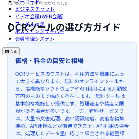
ノーコード
15個のツールが見つかりました
ビジネスチャット
ビデオ会議(WEB会議)
OCRツールの選び方ガイド
ファイル転送
ホスティングサーバー
会員管理システム
閉じる
価格・料金の目安と相場
OCRサービスのコストは、利用方法や機能によっ
て大きく異なります。無料のオンラインツールか
ら、高機能なソフトウェアやAPI利用による月額数
万円のものまで幅広く存在します。 無料ツールは
基本的な機能しか提供せず、処理速度や精度に限
界がある場合が多いです。一方、有料サービスで
は、大量の文書処理、高い認識精度、高度な編集
機能、API連携などが期待できます。API利用の場合
は、処理したデータ量に応じて課金される従量課