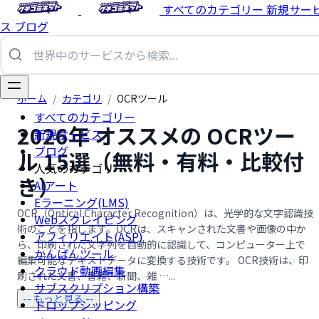
すべてのカテゴリー
新規サー
ス
ブログ
ホーム
/
カテゴリ
/
OCRツール
すべてのカテゴリー
2026年 オススメの OCRツー
新規サービス
ブログ
ル 15選（無料・有料・比較付
人気のカテゴリー
き）
AIアート
Eラーニング(LMS)
OCR（Optical Character Recognition）は、光学的な文字認識技
Webスクレイピング
術のことを指します。OCRは、スキャンされた文書や画像の中か
アフィリエイト(ASP)
ら、印刷された文字列を自動的に認識して、コンピューター上で
かんばんツール
編集可能なテキストデータに変換する技術です。 OCR技術は、印
クラウド動画編集
刷された文書、書籍、新聞、雑 …...
サブスクリプション構築
-- もっと見る --
ドロップシッピング