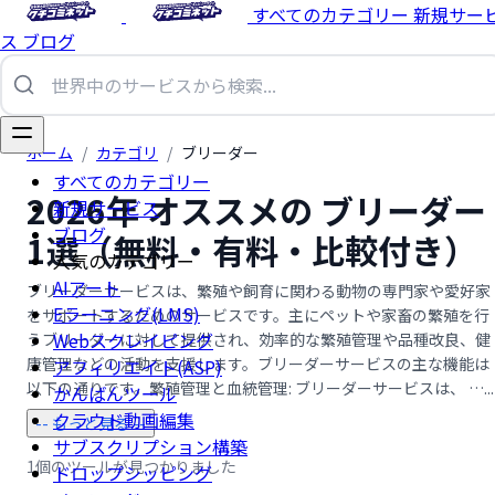
すべてのカテゴリー
新規サー
ス
ブログ
ホーム
/
カテゴリ
/
ブリーダー
すべてのカテゴリー
2026年 オススメの ブリーダー
新規サービス
ブログ
1選（無料・有料・比較付き）
人気のカテゴリー
AIアート
ブリーダーサービスは、繁殖や飼育に関わる動物の専門家や愛好家
Eラーニング(LMS)
をサポートするためのサービスです。主にペットや家畜の繁殖を行
Webスクレイピング
うブリーダーに対して提供され、効率的な繁殖管理や品種改良、健
康管理などの活動を支援します。ブリーダーサービスの主な機能は
アフィリエイト(ASP)
以下の通りです。繁殖管理と血統管理: ブリーダーサービスは、 …...
かんばんツール
クラウド動画編集
-- もっと見る --
サブスクリプション構築
1個のツールが見つかりました
ドロップシッピング