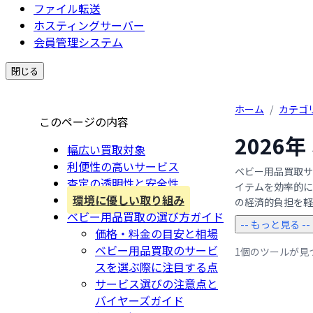
ファイル転送
ホスティングサーバー
会員管理システム
閉じる
ホーム
/
カテゴ
このページの内容
2026
幅広い買取対象
利便性の高いサービス
ベビー用品買取サ
査定の透明性と安全性
イテムを効率的に
環境に優しい取り組み
の経済的負担を軽減
ベビー用品買取の選び方ガイド
-- もっと見る --
価格・料金の目安と相場
ベビー用品買取のサービ
1個のツールが見
スを選ぶ際に注目する点
サービス選びの注意点と
バイヤーズガイド