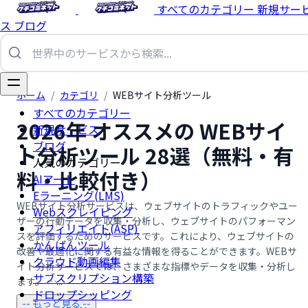
すべてのカテゴリー
新規サー
ス
ブログ
ホーム
/
カテゴリ
/
WEBサイト分析ツール
すべてのカテゴリー
2026年 オススメの WEBサイ
新規サービス
ブログ
ト分析ツール 28選（無料・有
人気のカテゴリー
料・比較付き）
AIアート
Eラーニング(LMS)
WEBサイト分析サービスは、ウェブサイトのトラフィックやユー
Webスクレイピング
ザーの行動データを収集・分析し、ウェブサイトのパフォーマン
アフィリエイト(ASP)
スを評価するためのサービスです。これにより、ウェブサイトの
かんばんツール
改善や最適化に関する有益な情報を得ることができます。WEBサ
クラウド動画編集
イト分析サービスでは、さまざまな指標やデータを収集・分析し
サブスクリプション構築
ます。 …...
ドロップシッピング
-- もっと見る --