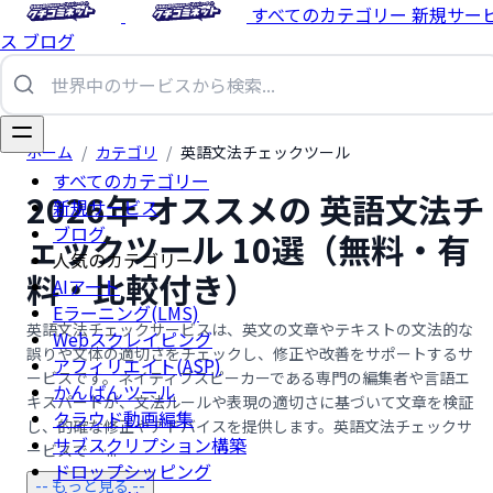
すべてのカテゴリー
新規サー
ス
ブログ
ホーム
/
カテゴリ
/
英語文法チェックツール
すべてのカテゴリー
2026年 オススメの 英語文法チ
新規サービス
ブログ
ェックツール 10選（無料・有
人気のカテゴリー
料・比較付き）
AIアート
Eラーニング(LMS)
英語文法チェックサービスは、英文の文章やテキストの文法的な
Webスクレイピング
誤りや文体の適切さをチェックし、修正や改善をサポートするサ
アフィリエイト(ASP)
ービスです。ネイティブスピーカーである専門の編集者や言語エ
かんばんツール
キスパートが、文法ルールや表現の適切さに基づいて文章を検証
クラウド動画編集
し、的確な修正やアドバイスを提供します。英語文法チェックサ
サブスクリプション構築
ービスで …...
ドロップシッピング
-- もっと見る --