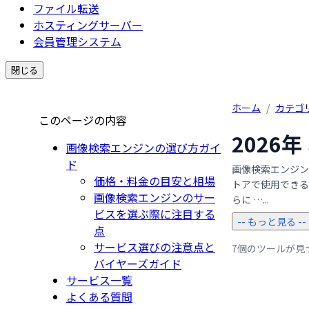
ファイル転送
ホスティングサーバー
会員管理システム
閉じる
ホーム
/
カテゴ
このページの内容
2026
画像検索エンジンの選び方ガイ
ド
画像検索エンジン
価格・料金の目安と相場
トアで使用できる
画像検索エンジンのサー
らに …...
ビスを選ぶ際に注目する
-- もっと見る --
点
サービス選びの注意点と
7個のツールが見
バイヤーズガイド
サービス一覧
よくある質問