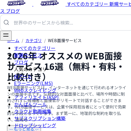
すべてのカテゴリー
新規サー
ス
ブログ
ホーム
/
カテゴリ
/
WEB面接サービス
すべてのカテゴリー
2026年 オススメの WEB面接
新規サービス
ブログ
サービス 16選（無料・有料・
人気のカテゴリー
比較付き）
AIアート
Eラーニング(LMS)
WEB面接サービスは、インターネットを通じて行われるオンライ
Webスクレイピング
ンの面接手法です。伝統的な対面面接と比べて、場所や時間に制
アフィリエイト(ASP)
約されずに候補者と面接官がリモートで対話することができま
かんばんツール
す。WEB面接サービスは、企業や採用担当者にとって便利で効果
クラウド動画編集
的な手段となっています。まず第一に、地理的な制約を取り払
サブスクリプション構築
い、遠隔地 …...
ドロップシッピング
-- もっと見る --