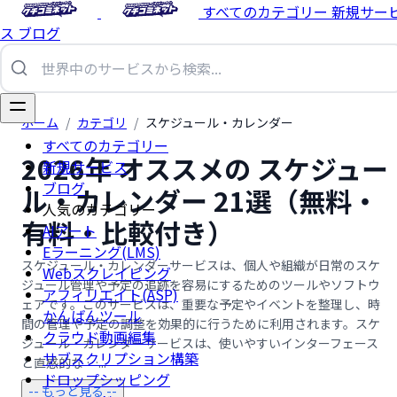
すべてのカテゴリー
新規サー
ス
ブログ
ホーム
/
カテゴリ
/
スケジュール・カレンダー
すべてのカテゴリー
2026年 オススメの スケジュー
新規サービス
ブログ
ル・カレンダー 21選（無料・
人気のカテゴリー
有料・比較付き）
AIアート
Eラーニング(LMS)
スケジュール・カレンダーサービスは、個人や組織が日常のスケ
Webスクレイピング
ジュール管理や予定の追跡を容易にするためのツールやソフトウ
アフィリエイト(ASP)
ェアです。このサービスは、重要な予定やイベントを整理し、時
かんばんツール
間の管理や予定の調整を効果的に行うために利用されます。スケ
クラウド動画編集
ジュール・カレンダーサービスは、使いやすいインターフェース
サブスクリプション構築
と直感的な …...
ドロップシッピング
-- もっと見る --