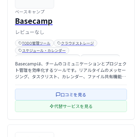
ベースキャンプ
Basecamp
レビューなし
TODO管理ツール
クラウドストレージ
スケジュール・カレンダー
チームコミュニケーションツール
ビジネスチャット
Basecampは、チームのコミュニケーションとプロジェク
ワークフロー管理ツール
ト管理を効率化するツールです。リアルタイムのメッセー
ジング、タスクリスト、カレンダー、ファイル共有機能に
より、チームメンバーは常に状況を把握し、スムーズに連
携できます。優先順位付けや期限管理も容易になり、生産
口コミを見る
性の向上に貢献します。
代替サービスを見る