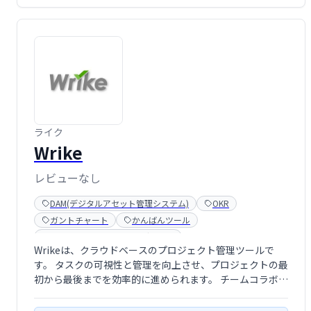
ライク
Wrike
レビューなし
DAM(デジタルアセット管理システム)
OKR
ガントチャート
かんばんツール
コンテンツマーケティングツール
Wrikeは、クラウドベースのプロジェクト管理ツールで
スケジュール・カレンダー
プロジェクト管理ツール
す。 タスクの可視性と管理を向上させ、プロジェクトの最
ワークフロー管理ツール
初から最後までを効率的に進められます。 チームコラボレ
ーションを促進し、スムーズなワークフローを実現するこ
とで、生産性向上に貢献します。