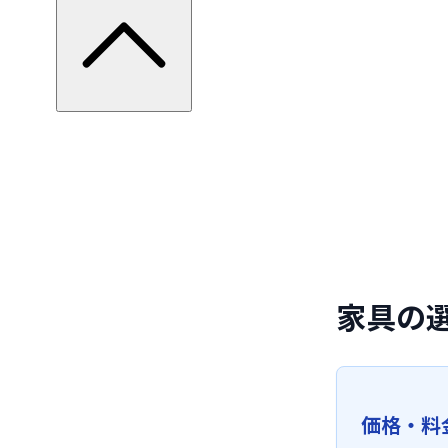
家具の
価格・料