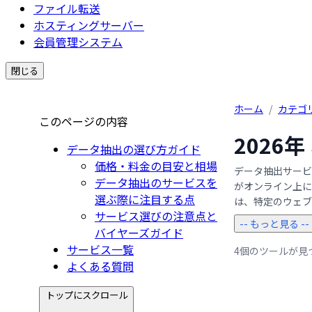
ファイル転送
ホスティングサーバー
会員管理システム
閉じる
ホーム
/
カテゴ
このページの内容
2026
データ抽出の選び方ガイド
価格・料金の目安と相場
データ抽出サービ
データ抽出のサービスを
がオンライン上に
選ぶ際に注目する点
は、特定のウェブサ
サービス選びの注意点と
-- もっと見る --
バイヤーズガイド
サービス一覧
4個のツールが見
よくある質問
トップにスクロール