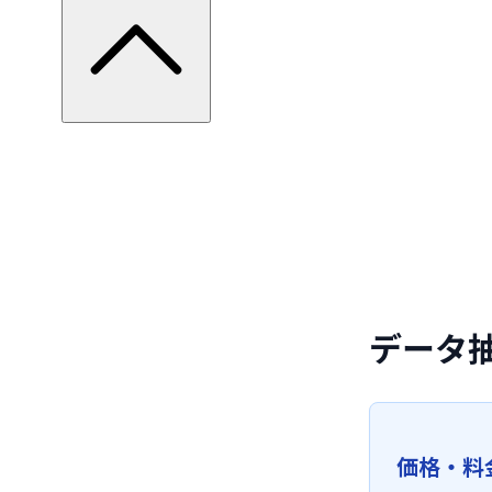
データ
価格・料